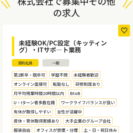
株式会社で募集中その他
の求人
未経験OK/PC設定（キッティン
グ）・ITサポ―ト業務
契約社員
一般
第2新卒・既卒可
学歴不問
未経験者歓迎
オンライン面接可
転勤なし
研修制度あり
月平均残業時間20時間以内
BtoB
U・Iターン者多数在籍
ワークライフバランスが良い
有休が取得しやすい
女性が活躍中
産休・育休取得実績あり
大手企業のグループ会社
服装自由
オフィスが禁煙・分煙
土・日・祝日休み