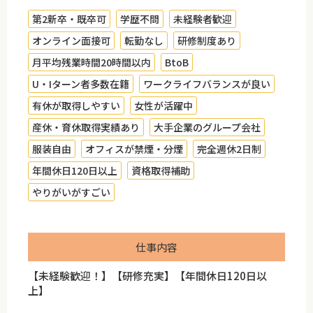
第2新卒・既卒可
学歴不問
未経験者歓迎
オンライン面接可
転勤なし
研修制度あり
月平均残業時間20時間以内
BtoB
U・Iターン者多数在籍
ワークライフバランスが良い
有休が取得しやすい
女性が活躍中
産休・育休取得実績あり
大手企業のグループ会社
服装自由
オフィスが禁煙・分煙
完全週休2日制
年間休日120日以上
資格取得補助
やりがいがすごい
仕事内容
【未経験歓迎！】【研修充実】【年間休日120日以
上】