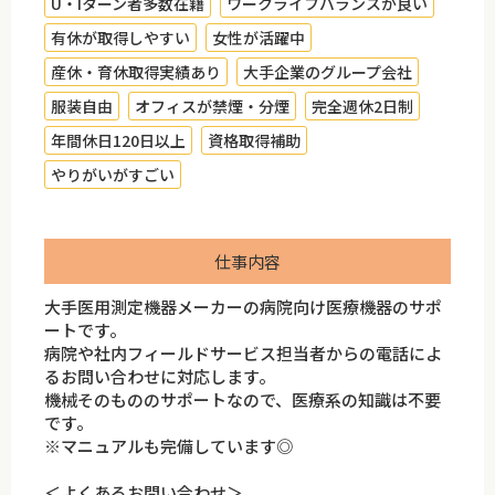
U・Iターン者多数在籍
ワークライフバランスが良い
有休が取得しやすい
女性が活躍中
産休・育休取得実績あり
大手企業のグループ会社
服装自由
オフィスが禁煙・分煙
完全週休2日制
年間休日120日以上
資格取得補助
やりがいがすごい
仕事内容
大手医用測定機器メーカーの病院向け医療機器のサポ
ートです。
病院や社内フィールドサービス担当者からの電話によ
るお問い合わせに対応します。
機械そのもののサポートなので、医療系の知識は不要
です。
※マニュアルも完備しています◎
＜よくあるお問い合わせ＞