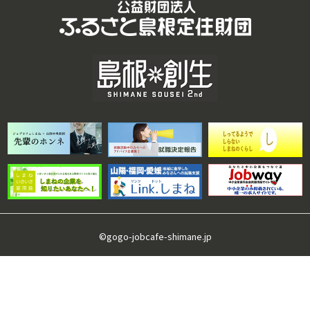
©gogo-jobcafe-shimane.jp