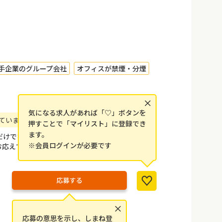
手企業のグループ会社
オフィスが禁煙・分煙
×
気になる求人があれば「♡」ボタンを
ています！ワークライフバランス推奨！！
押すことで「マイリスト」に登録でき
ます。
だけでなく、お客様に走る歓びも感じて頂けるよう
※会員ログインが必要です
お応えすべく、多彩なバリエーションでお客様に豊
応募する
×
応募の意思を示し、しまね登