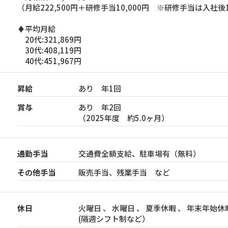
（月給222,500円＋研修手当10,000円 ※研修手当は入社
♦平均月給
20代:321,869円
30代:408,119円
40代:451,967円
昇給
あり 年1回
賞与
あり 年2回
（2025年度 約5.0ヶ月）
通勤手当
交通費全額支給、駐車場有（無料）
その他手当
販売手当、残業手当 など
休日
火曜日 、 水曜日 、 夏季休暇 、 年末年始休
(隔週シフト制など）