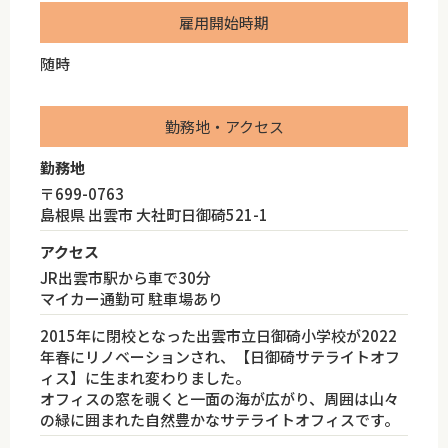
雇用開始時期
随時
勤務地・アクセス
勤務地
〒699-0763
島根県 出雲市 大社町日御碕521-1
アクセス
JR出雲市駅から車で30分
マイカー通勤可 駐車場あり
2015年に閉校となった出雲市立日御碕小学校が2022
年春にリノベーションされ、【日御碕サテライトオフ
ィス】に生まれ変わりました。
オフィスの窓を覗くと一面の海が広がり、周囲は山々
の緑に囲まれた自然豊かなサテライトオフィスです。