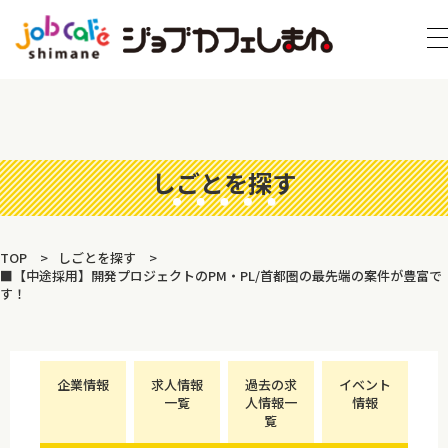
しごとを探す
TOP
しごとを探す
■【中途採用】開発プロジェクトのPM・PL/首都圏の最先端の案件が豊富で
す！
企業情報
求人情報
過去の求
イベント
一覧
人情報一
情報
覧