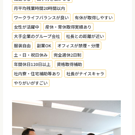
月平均残業時間20時間以内
ワークライフバランスが良い
有休が取得しやすい
女性が活躍中
産休・育休取得実績あり
大手企業のグループ会社
社長との距離が近い
服装自由
副業OK
オフィスが禁煙・分煙
土・日・祝日休み
完全週休2日制
年間休日120日以上
資格取得補助
社内寮・住宅補助等あり
社長がナイスキャラ
やりがいがすごい