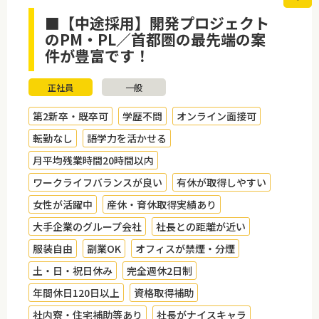
■【中途採用】開発プロジェクト
のPM・PL／首都圏の最先端の案
件が豊富です！
正社員
一般
第2新卒・既卒可
学歴不問
オンライン面接可
転勤なし
語学力を活かせる
月平均残業時間20時間以内
ワークライフバランスが良い
有休が取得しやすい
女性が活躍中
産休・育休取得実績あり
大手企業のグループ会社
社長との距離が近い
服装自由
副業OK
オフィスが禁煙・分煙
土・日・祝日休み
完全週休2日制
年間休日120日以上
資格取得補助
社内寮・住宅補助等あり
社長がナイスキャラ