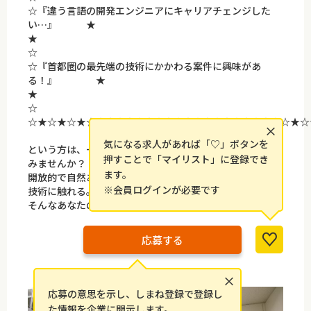
☆『違う言語の開発エンジニアにキャリアチェンジした
い…』 ★
☆
☆『首都圏の最先端の技術にかかわる案件に興味があ
る！』 ★
☆
☆★☆★☆★☆★☆★☆★☆★☆★☆★☆★☆★☆★☆★☆★☆
×
気になる求人があれば「♡」ボタンを
という方は、一度イデアルアーキテクツに話を聞きに来て
押すことで「マイリスト」に登録でき
みませんか？
ます。
開放的で自然あふれる島根オフィスで、首都圏の最先端の
※会員ログインが必要です
技術に触れる。
そんなあなたの理想を叶える環境が整っています。
応募する
×
応募の意思を示し、しまね登録で登録し
た情報を企業に開示します。