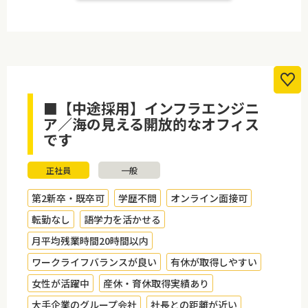
■【中途採用】インフラエンジニ
ア／海の見える開放的なオフィス
です
正社員
一般
第2新卒・既卒可
学歴不問
オンライン面接可
転勤なし
語学力を活かせる
月平均残業時間20時間以内
ワークライフバランスが良い
有休が取得しやすい
女性が活躍中
産休・育休取得実績あり
大手企業のグループ会社
社長との距離が近い