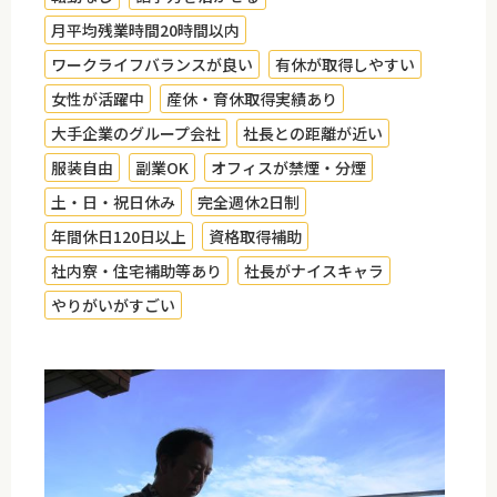
月平均残業時間20時間以内
ワークライフバランスが良い
有休が取得しやすい
女性が活躍中
産休・育休取得実績あり
大手企業のグループ会社
社長との距離が近い
服装自由
副業OK
オフィスが禁煙・分煙
土・日・祝日休み
完全週休2日制
年間休日120日以上
資格取得補助
社内寮・住宅補助等あり
社長がナイスキャラ
やりがいがすごい