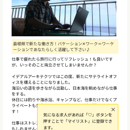
島根県で新たな働き方！バケーション✕ワーク＝ワーケ
ーションであなたらしく活躍して下さい♪
仕事で疲れたら旅行に行ってリフレッシュ！も良いです
が、いっそのこと両立させてしまいませんか？
イデアルアーキテクツではこの度、新たにサテライトオフ
ィスを構えることになりました。
海沿いの道を歩きながら出勤し、日本海を眺めながら仕事
をする。
休日には釣りや海水浴、キャンプなど、仕事だけでなくプ
ライベートも充実させることができる環境が揃っていま
×
す！
気になる求人があれば「♡」ボタンを
押すことで「マイリスト」に登録でき
仕事はストレスがあって当たり前、というのはもう古いか
ます。
もしれません…