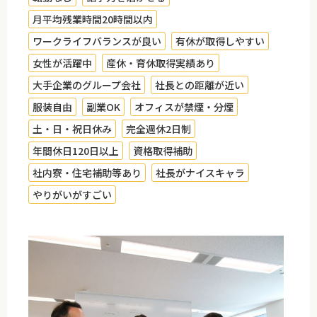
月平均残業時間20時間以内
ワークライフバランスが良い
有休が取得しやすい
女性が活躍中
産休・育休取得実績あり
大手企業のグループ会社
社長との距離が近い
服装自由
副業OK
オフィスが禁煙・分煙
土・日・祝日休み
完全週休2日制
年間休日120日以上
資格取得補助
社内寮・住宅補助等あり
社長がナイスキャラ
やりがいがすごい