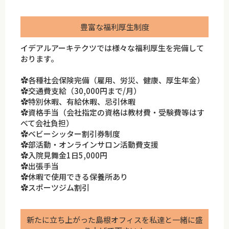
豊富な福利厚生制度
イデアルアーキテクツでは様々な福利厚生を完備して
おります。
✿各種社会保険完備（雇用、労災、健康、厚生年金）
✿交通費支給（30,000円まで/月）
✿特別休暇、有給休暇、忌引休暇
✿資格手当（会社指定の資格は教材費・受験費等はす
べて会社負担）
✿ベビーシッター割引券制度
✿部活動・オンラインサロン活動費支援
✿入院見舞金1日5,000円
✿出張手当
✿休暇で使用できる保養所あり
✿スポーツジム割引
新たに立ち上がった島根オフィスを私達と一緒に盛