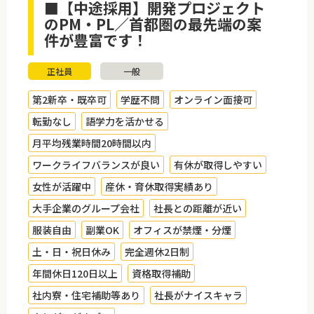
■【中途採用】開発プロジェクト
のPM・PL／首都圏の最先端の案
件が豊富です！
正社員
一般
第2新卒・既卒可
学歴不問
オンライン面接可
転勤なし
語学力を活かせる
月平均残業時間20時間以内
ワークライフバランスが良い
有休が取得しやすい
女性が活躍中
産休・育休取得実績あり
大手企業のグループ会社
社長との距離が近い
服装自由
副業OK
オフィスが禁煙・分煙
土・日・祝日休み
完全週休2日制
年間休日120日以上
資格取得補助
社内寮・住宅補助等あり
社長がナイスキャラ