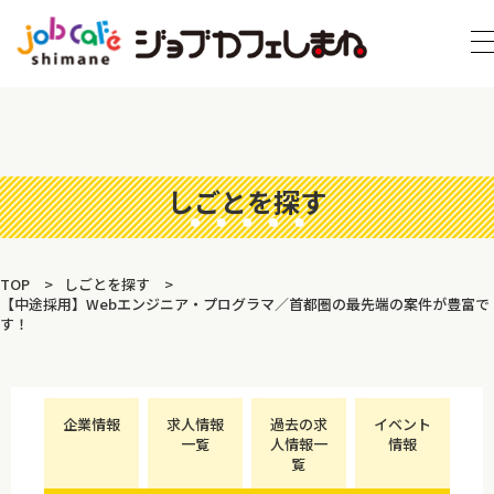
しごとを探す
TOP
しごとを探す
【中途採用】Webエンジニア・プログラマ／首都圏の最先端の案件が豊富で
す！
企業情報
求人情報
過去の求
イベント
一覧
人情報一
情報
覧