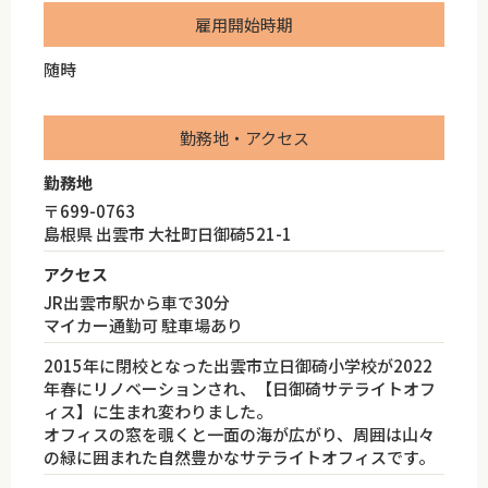
雇用開始時期
随時
勤務地・アクセス
勤務地
〒699-0763
島根県 出雲市 大社町日御碕521-1
アクセス
JR出雲市駅から車で30分
マイカー通勤可 駐車場あり
2015年に閉校となった出雲市立日御碕小学校が2022
年春にリノベーションされ、【日御碕サテライトオフ
ィス】に生まれ変わりました。
オフィスの窓を覗くと一面の海が広がり、周囲は山々
の緑に囲まれた自然豊かなサテライトオフィスです。