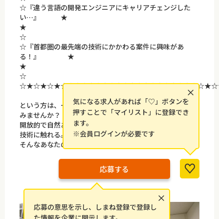
☆『違う言語の開発エンジニアにキャリアチェンジした
い…』 ★
☆
☆『首都圏の最先端の技術にかかわる案件に興味があ
る！』 ★
☆
☆★☆★☆★☆★☆★☆★☆★☆★☆★☆★☆★☆★☆★☆★☆
×
気になる求人があれば「♡」ボタンを
という方は、一度イデアルアーキテクツに話を聞きに来て
押すことで「マイリスト」に登録でき
みませんか？
ます。
開放的で自然あふれる島根オフィスで、首都圏の最先端の
※会員ログインが必要です
技術に触れる。
そんなあなたの理想を叶える環境が整っています。
応募する
×
応募の意思を示し、しまね登録で登録し
た情報を企業に開示します。