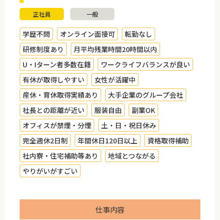
正社員
一般
学歴不問
オンライン面接可
転勤なし
研修制度あり
月平均残業時間20時間以内
U・Iターン者多数在籍
ワークライフバランスが良い
有休が取得しやすい
女性が活躍中
産休・育休取得実績あり
大手企業のグループ会社
社長との距離が近い
服装自由
副業OK
オフィスが禁煙・分煙
土・日・祝日休み
完全週休2日制
年間休日120日以上
資格取得補助
社内寮・住宅補助等あり
地域とつながる
やりがいがすごい
仕事内容