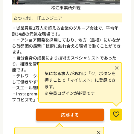
松江事業所外観
あつまれ‼ ITエンジニア
・従業員数2万人を超える企業のグループ会社で、平均年
齢34歳の元気な職場です。
・ニアショア開発を採用しており、地方（島根）にいなが
ら首都圏の最新IT技術に触れ合える環境で働くことができ
ます。
・自分自身の成長により技術のスペシャリストであった
り、組織を管理し事業推進を任される管理職への転身も可
×
能です。
気になる求人があれば「♡」ボタンを
・テレワークなど働き方も充実しており、2019年から連続
押すことで「マイリスト」に登録でき
して働きやすい優良な企業として、厚生労働大臣認定「ユ
ます。
ースエール制度」に認定されています。
※会員ログインが必要です
・Instagramにて会社の雰囲気や情報を随時発信中！『#
プロビズモ』でぜひご覧ください。
応募する
×