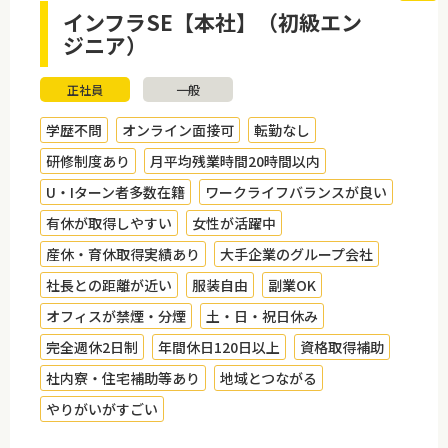
インフラSE【本社】（初級エン
ジニア）
正社員
一般
学歴不問
オンライン面接可
転勤なし
研修制度あり
月平均残業時間20時間以内
U・Iターン者多数在籍
ワークライフバランスが良い
有休が取得しやすい
女性が活躍中
産休・育休取得実績あり
大手企業のグループ会社
社長との距離が近い
服装自由
副業OK
オフィスが禁煙・分煙
土・日・祝日休み
完全週休2日制
年間休日120日以上
資格取得補助
社内寮・住宅補助等あり
地域とつながる
やりがいがすごい