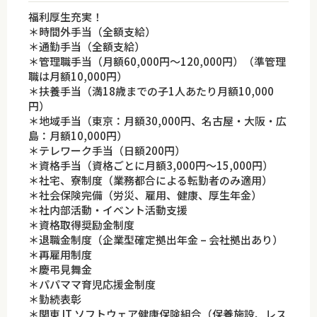
福利厚生充実！
＊時間外手当（全額支給）
＊通勤手当（全額支給）
＊管理職手当（月額60,000円～120,000円）（準管理
職は月額10,000円）
＊扶養手当（満18歳までの子1人あたり月額10,000
円）
＊地域手当（東京：月額30,000円、名古屋・大阪・広
島：月額10,000円）
＊テレワーク手当（日額200円）
＊資格手当（資格ごとに月額3,000円～15,000円）
＊社宅、寮制度（業務都合による転勤者のみ適用）
＊社会保険完備（労災、雇用、健康、厚生年金）
＊社内部活動・イベント活動支援
＊資格取得奨励金制度
＊退職金制度（企業型確定拠出年金 – 会社拠出あり）
＊再雇用制度
＊慶弔見舞金
＊パパママ育児応援金制度
＊勤続表彰
＊関東 IT ソフトウェア健康保険組合（保養施設、レス