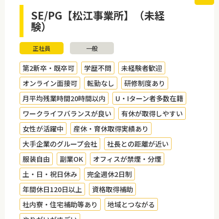
SE/PG【松江事業所】（未経
験）
正社員
一般
第2新卒・既卒可
学歴不問
未経験者歓迎
オンライン面接可
転勤なし
研修制度あり
月平均残業時間20時間以内
U・Iターン者多数在籍
ワークライフバランスが良い
有休が取得しやすい
女性が活躍中
産休・育休取得実績あり
大手企業のグループ会社
社長との距離が近い
服装自由
副業OK
オフィスが禁煙・分煙
土・日・祝日休み
完全週休2日制
年間休日120日以上
資格取得補助
社内寮・住宅補助等あり
地域とつながる