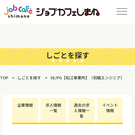
しごとを探す
TOP
しごとを探す
SE/PG【松江事業所】（初級エンジニア）
企業情報
求人情報
過去の求
イベント
一覧
人情報一
情報
覧