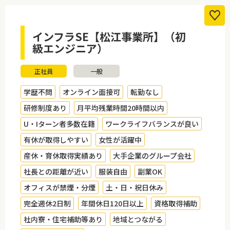
インフラSE【松江事業所】（初
級エンジニア）
正社員
一般
学歴不問
オンライン面接可
転勤なし
研修制度あり
月平均残業時間20時間以内
U・Iターン者多数在籍
ワークライフバランスが良い
有休が取得しやすい
女性が活躍中
産休・育休取得実績あり
大手企業のグループ会社
社長との距離が近い
服装自由
副業OK
オフィスが禁煙・分煙
土・日・祝日休み
完全週休2日制
年間休日120日以上
資格取得補助
社内寮・住宅補助等あり
地域とつながる