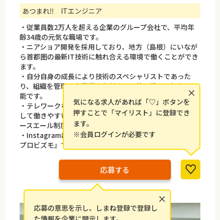
あつまれ‼ ITエンジニア
・従業員数2万人を超える企業のグループ会社で、平均年
齢34歳の元気な職場です。
・ニアショア開発を採用しており、地方（島根）にいなが
ら首都圏の最新IT技術に触れ合える環境で働くことができ
ます。
・自分自身の成長により技術のスペシャリストであった
り、組織を管理し事業推進を任される管理職への転身も可
×
能です。
気になる求人があれば「♡」ボタンを
・テレワークなど働き方も充実しており、2019年から連続
押すことで「マイリスト」に登録でき
して働きやすい優良な企業として、厚生労働大臣認定「ユ
ます。
ースエール制度」に認定されています。
※会員ログインが必要です
・Instagramにて会社の雰囲気や情報を随時発信中！『#
プロビズモ』でぜひご覧ください。
応募する
×
応募の意思を示し、しまね登録で登録し
た情報を企業に開示します。