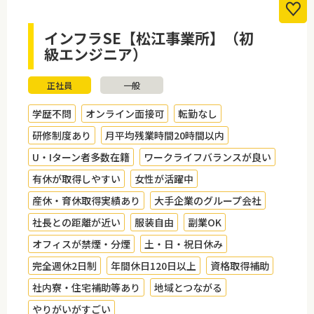
インフラSE【松江事業所】（初
級エンジニア）
正社員
一般
学歴不問
オンライン面接可
転勤なし
研修制度あり
月平均残業時間20時間以内
U・Iターン者多数在籍
ワークライフバランスが良い
有休が取得しやすい
女性が活躍中
産休・育休取得実績あり
大手企業のグループ会社
社長との距離が近い
服装自由
副業OK
オフィスが禁煙・分煙
土・日・祝日休み
完全週休2日制
年間休日120日以上
資格取得補助
社内寮・住宅補助等あり
地域とつながる
やりがいがすごい