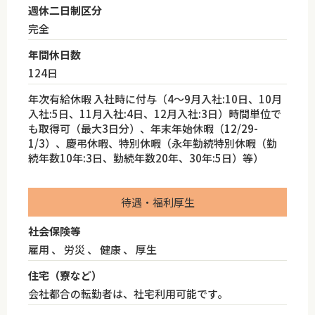
週休二日制区分
完全
年間休日数
124日
年次有給休暇 入社時に付与（4～9月入社:10日、10月
入社:5日、11月入社:4日、12月入社:3日）時間単位で
も取得可（最大3日分）、年末年始休暇（12/29-
1/3）、慶弔休暇、特別休暇（永年勤続特別休暇（勤
続年数10年:3日、勤続年数20年、30年:5日）等）
待遇・福利厚生
社会保険等
雇用 、 労災 、 健康 、 厚生
住宅（寮など）
会社都合の転勤者は、社宅利用可能です。