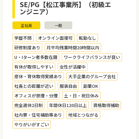
SE/PG【松江事業所】（初級エ
ンジニア）
正社員
一般
学歴不問
オンライン面接可
転勤なし
研修制度あり
月平均残業時間20時間以内
U・Iターン者多数在籍
ワークライフバランスが良い
有休が取得しやすい
女性が活躍中
産休・育休取得実績あり
大手企業のグループ会社
社長との距離が近い
服装自由
副業OK
オフィスが禁煙・分煙
土・日・祝日休み
完全週休2日制
年間休日120日以上
資格取得補助
社内寮・住宅補助等あり
地域とつながる
やりがいがすごい