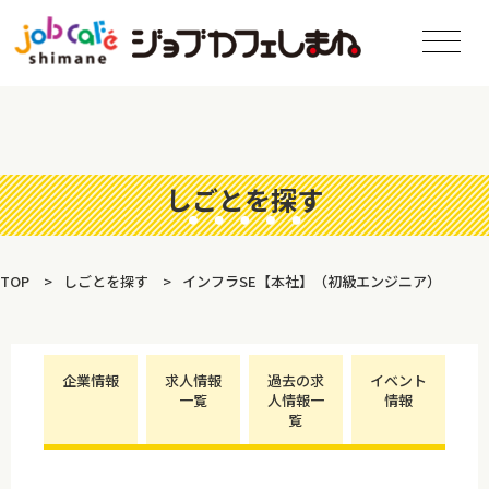
しごとを探す
TOP
しごとを探す
インフラSE【本社】（初級エンジニア）
企業情報
求人情報
過去の求
イベント
一覧
人情報一
情報
覧