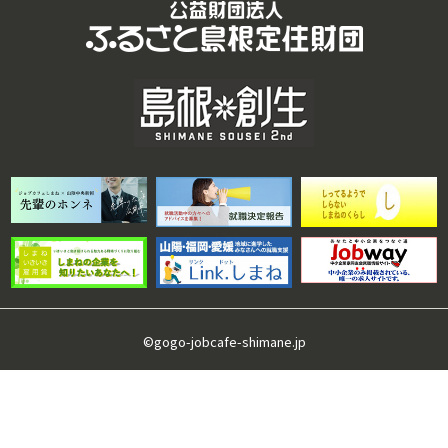
©gogo-jobcafe-shimane.jp