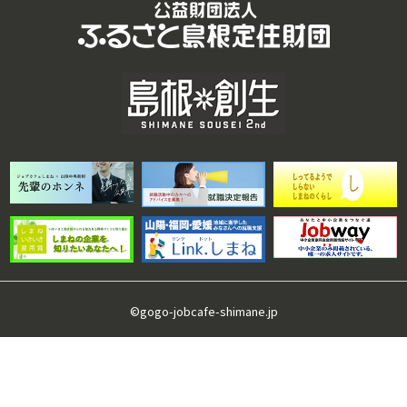
©gogo-jobcafe-shimane.jp