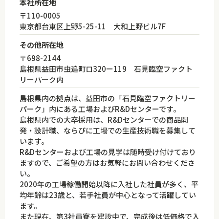
本社所在地
〒110-0005
東京都台東区上野5-25-11 大和上野ビル7F
その他所在地
〒698-2144
島根県益田市虫追町ロ320ー119 石見臨空ファクト
リーパーク内
島根県内の拠点は、益田市の「石見臨空ファクトリー
パーク」内にある工場およびR&Dセンターです。
島根県内での大卒採用は、R&Dセンターでの商品開
発・設計職、ならびに工場での生産技術職を募集して
います。
R&Dセンターおよび工場の見学は随時受け付けており
ますので、ご希望の方はお気軽にお問い合わせくださ
い。
2020年の工場稼働開始以降に入社した社員が多く、平
均年齢は23歳と、若手社員が中心となって活躍してい
ます。
また現在、第3社員寮を建設中で、完成後は低価格で入