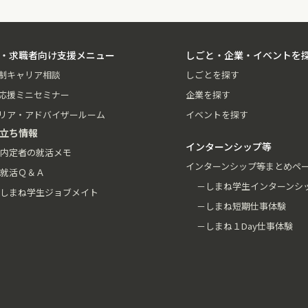
・求職者向け支援メニュー
しごと・企業・イベントを
制キャリア相談
しごとを探す
応援ミニセミナー
企業を探す
リア・アドバイザールーム
イベントを探す
立ち情報
インターンシップ等
内定者の就活メモ
インターンシップ等まとめペ
就活Ｑ＆Ａ
－しまね学生インターンシ
しまね学生ジョブメイト
－しまね短期仕事体験
－しまね１Day仕事体験