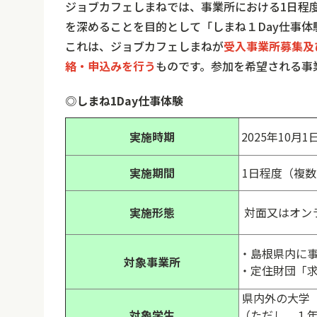
ジョブカフェしまねでは、事業所における
1
日程
を深めることを目的として「しまね１Day仕事体
これは、ジョブカフェしまねが
受入
事業所募集及
絡・申込みを行う
ものです。参加を希望される事
◎しまね1Day仕事体験
実施時期
2025年10月
実施期間
1日程度（複
実施形態
対面又はオン
・島根県内に
対象事業所
・定住財団「
県内外の大学
対象学生
（ただし、１