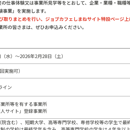
度の仕事体験又は事業所見学等をとおして、企業・業種・職種
験事業」を実施します。
び取りまとめを行い、ジョブカフェしまねサイト特設ページ上
業所の皆さまは、ぜひお申込みください。
1日（水）～2026年2月28日（土）
数回実施可）
ライン
事業所等を有する事業所
求人サイト」登録事業所
（院含む）、短期大学、高等専門学校、専修学校等の学生で
最
年制の学校は最終学年を含み、高等専門学校の学生は
４年生以