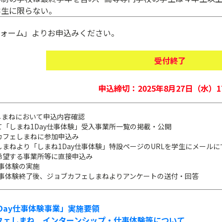
学生に限らない。
ォーム」よりお申込みください。
受付終了
申込締切：2025年8月27日（水）1
しまねにおいて申込内容確認
「しまね1Day仕事体験」受入事業所一覧の掲載・公開
カフェしまねに参加申込み
まねより「しまね1Day仕事体験」特設ページのURLを学生に
メールに
希望する事業所等に直接申込み
仕事体験の実施
仕事体験終了後、ジョブカフェしまねよりアンケートの送付・回答
Day仕事体験事業」実施要領
フェしまね インターンシップ・仕事体験等について