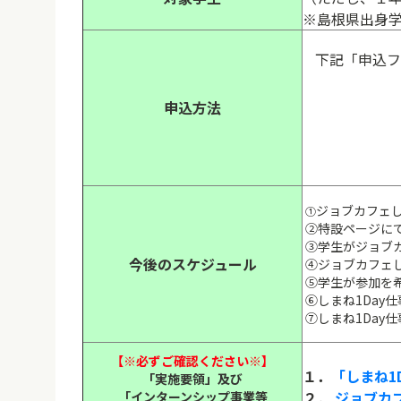
※島根県出身
下記「申込フ
申込方法
ジョブカフェ
①
②特設ページにて
③学生がジョブ
今後のスケジュール
④ジョブカフェし
⑤学生が参加を
⑥しまね1Day
⑦しまね1Day
【※必ずご確認ください※】
１．
「しまね1
「実施要領」及び
２．
ジョブカ
「インターンシップ
事業等