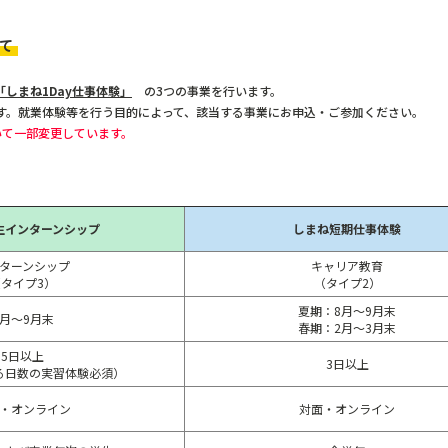
て
しまね1Day仕事体験」
の3つの事業を行います。
。就業体験等を行う目的によって、該当する事業にお申込・ご参加ください。
いて一部変更しています。
生インターンシップ
しまね短期仕事体験
ターンシップ
キャリア教育
（タイプ3）
（タイプ2）
夏期：8月～9月末
8月～9月末
春期：2月～3月末
5日以上
3日以上
る日数の実習体験必須）
・オンライン
対面・オンライン