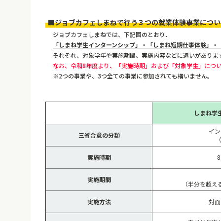
■ジョブカフェしまねで行う３つの就業体験事業につい
ジョブカフェしまねでは、下記図のとおり、
「しまね学生インターンシップ」・「しまね短期仕事体験」・「
それぞれ、対象学年や実施期間、実施内容などに違いがあります
なお、令和8年度より、「実施時期」および「対象学生」につ
※2つの事業や、3つ全ての事業に参加されても構いません。
しまね学
イン
三省合意の分類
実施時期
実施期間
（半分を超え
実施方法
対面