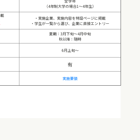
全学年
（4年制大学の場合1～4年生）
掲載
・実施企業、実施内容を特設ページに掲載
み
・学生が一覧から選び、企業に直接エントリー
グ
夏期：3月下旬～4月中旬
秋以降：随時
6月上旬～
有
実施要領