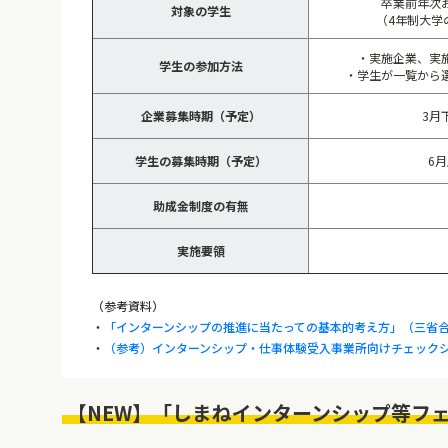
卒業前年次
対象の学生
（4年制大学
・実施企業、実
学生の参加方法
・学生が一覧から
企業募集時期（予定）
3月
学生の募集時期（予定）
6
助成金制度の有無
実施要領
（参考資料）
・
「インターンシップの推進に当たっての基本的考え方」（三省
・
（参考）インターンシップ・仕事体験受入事業所向けチェック
【NEW】「しまねインターンシップ等フ