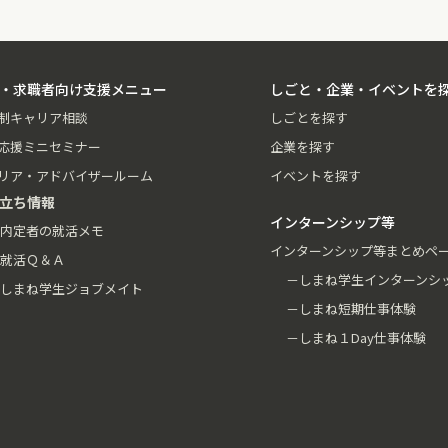
・求職者向け支援メニュー
しごと・企業・イベントを
制キャリア相談
しごとを探す
応援ミニセミナー
企業を探す
リア・アドバイザールーム
イベントを探す
立ち情報
インターンシップ等
内定者の就活メモ
インターンシップ等まとめペ
就活Ｑ＆Ａ
－しまね学生インターンシ
しまね学生ジョブメイト
－しまね短期仕事体験
－しまね１Day仕事体験