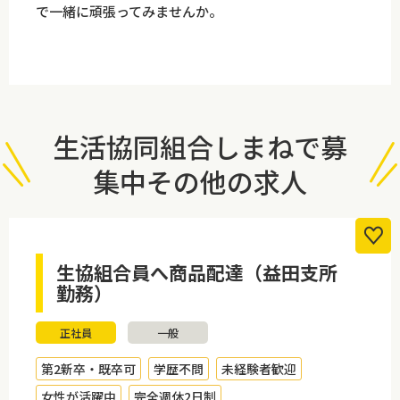
で一緒に頑張ってみませんか。
生活協同組合しまねで募
集中その他の求人
生協組合員へ商品配達（益田支所
勤務）
正社員
一般
第2新卒・既卒可
学歴不問
未経験者歓迎
女性が活躍中
完全週休2日制