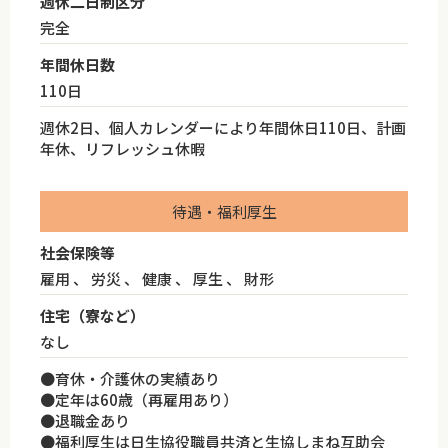
週休二日制区分
完全
年間休日数
110日
週休2日、個人カレンダーにより年間休日110日、計画
年休、リフレッシュ休暇
待遇・福利厚生
社会保険等
雇用 、 労災 、 健康 、 厚生 、 財形
住宅（寮など）
なし
●育休・介護休の実績あり
●定年は60歳（再雇用あり）
●退職金あり
●福利厚生は日生協役職員共済と生協しまね互助会