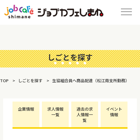
しごとを探す
TOP
しごとを探す
生協組合員へ商品配達（松江南支所勤務）
企業情報
求人情報
過去の求
イベント
一覧
人情報一
情報
覧