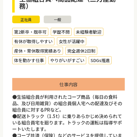
務）
正社員
一般
第2新卒・既卒可
学歴不問
未経験者歓迎
有休が取得しやすい
女性が活躍中
産休・育休取得実績あり
完全週休2日制
体を動かす仕事
やりがいがすごい
SDGs推進
仕事内容
●生協組合員が利用されたコープ商品（毎日の食料
品、及び日用雑貨）の組合員個人宅への配達及びその
組合員に対するPRなど。
●配送トラック（1.5t）に乗りあらかじめ決められて
いる組合員宅を廻ります。トラックの運転は指導サポ
ートいたします。
●コープ共済（保険）などのサービスを提供していま