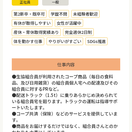
正社員
一般
第2新卒・既卒可
学歴不問
未経験者歓迎
有休が取得しやすい
女性が活躍中
産休・育休取得実績あり
完全週休2日制
体を動かす仕事
やりがいがすごい
SDGs推進
仕事内容
●生協組合員が利用されたコープ商品（毎日の食料
品、及び日用雑貨）の組合員個人宅への配達及びその
組合員に対するPRなど。
●配送トラック（1.5t）に乗りあらかじめ決められて
いる組合員宅を廻ります。トラックの運転は指導サポ
ートいたします。
●コープ共済（保険）などのサービスを提供していま
す。
●商品をお届けするだけではなく、組合員さんとのか