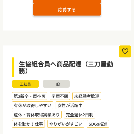
応募する
生協組合員へ商品配達（三刀屋勤
務）
正社員
一般
第2新卒・既卒可
学歴不問
未経験者歓迎
有休が取得しやすい
女性が活躍中
産休・育休取得実績あり
完全週休2日制
体を動かす仕事
やりがいがすごい
SDGs推進