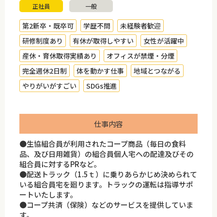
正社員
一般
第2新卒・既卒可
学歴不問
未経験者歓迎
研修制度あり
有休が取得しやすい
女性が活躍中
産休・育休取得実績あり
オフィスが禁煙・分煙
完全週休2日制
体を動かす仕事
地域とつながる
やりがいがすごい
SDGs推進
仕事内容
●生協組合員が利用されたコープ商品（毎日の食料
品、及び日用雑貨）の組合員個人宅への配達及びその
組合員に対するPRなど。
●配送トラック（1.5ｔ）に乗りあらかじめ決められて
いる組合員宅を廻ります。トラックの運転は指導サポ
ートいたします。
●コープ共済（保険）などのサービスを提供していま
す。