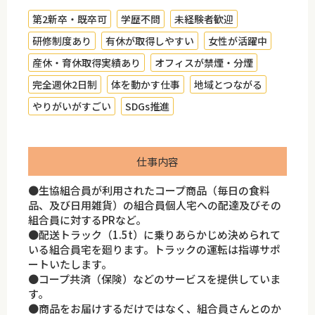
第2新卒・既卒可
学歴不問
未経験者歓迎
研修制度あり
有休が取得しやすい
女性が活躍中
産休・育休取得実績あり
オフィスが禁煙・分煙
完全週休2日制
体を動かす仕事
地域とつながる
やりがいがすごい
SDGs推進
仕事内容
●生協組合員が利用されたコープ商品（毎日の食料
品、及び日用雑貨）の組合員個人宅への配達及びその
組合員に対するPRなど。
●配送トラック（1.5t）に乗りあらかじめ決められて
いる組合員宅を廻ります。トラックの運転は指導サポ
ートいたします。
●コープ共済（保険）などのサービスを提供していま
す。
●商品をお届けするだけではなく、組合員さんとのか