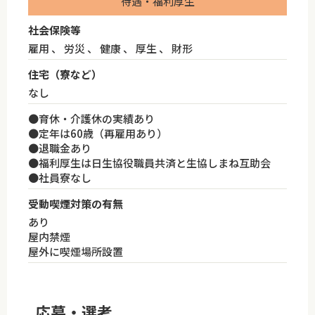
待遇・福利厚生
社会保険等
雇用 、 労災 、 健康 、 厚生 、 財形
住宅（寮など）
なし
●育休・介護休の実績あり
●定年は60歳（再雇用あり）
●退職金あり
●福利厚生は日生協役職員共済と生協しまね互助会
●社員寮なし
受動喫煙対策の有無
あり
屋内禁煙
屋外に喫煙場所設置
応募・選考