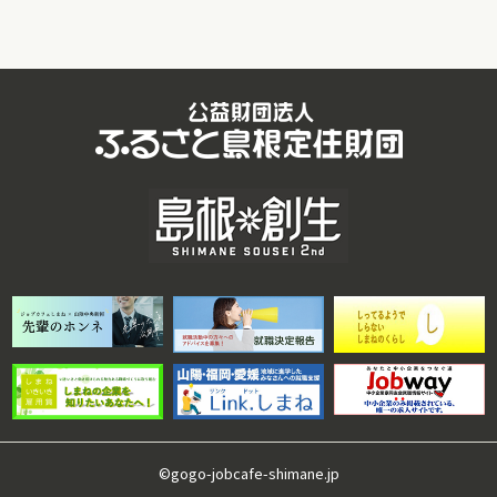
©gogo-jobcafe-shimane.jp