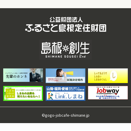
©gogo-jobcafe-shimane.jp