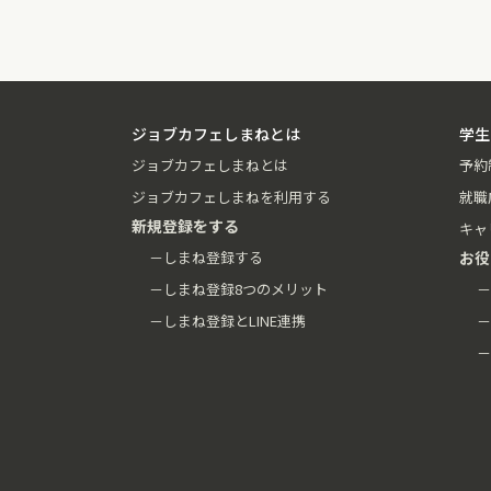
ジョブカフェしまねとは
学生
ジョブカフェしまねとは
予約
ジョブカフェしまねを利用する
就職
新規登録をする
キャ
－しまね登録する
お役
－しまね登録8つのメリット
－
－しまね登録とLINE連携
－
－