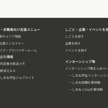
・求職者向け支援メニュー
しごと・企業・イベントを
制キャリア相談
しごとを探す
応援ミニセミナー
企業を探す
リア・アドバイザールーム
イベントを探す
立ち情報
インターンシップ等
内定者の就活メモ
インターンシップ等まとめペ
就活Ｑ＆Ａ
－しまね学生インターンシ
しまね学生ジョブメイト
－しまね短期仕事体験
－しまね１Day仕事体験