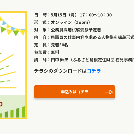
日 時：5月15日（月） 17：00～18：30
形 式：オンライン（Zoom）
対 象：公務員採用試験受験予定者
内 容：県職員の仕事内容や求める人物像を講義形
定 員：先着30名
参加費：無料
講 師：田中 輝央（ふるさと島根定住財団 石見事務
チラシのダウンロードは
コチラ
申込みはコチラ