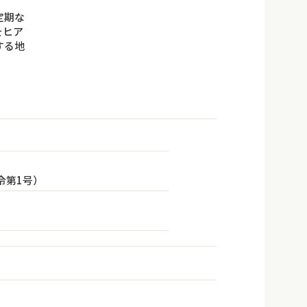
定期な
をヒア
する地
令第1号）
）