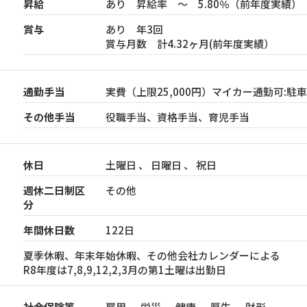
昇給
あり 昇給率 ～ 5.80％（前年度実績）
賞与
あり 年3回
賞与月数 計4.32ヶ月(前年度実績）
通勤手当
実費（上限25,000円）マイカー通勤可:駐
その他手当
役職手当、資格手当、育児手当
休日
土曜日 、 日曜日 、 祝日
週休二日制区
その他
分
年間休日数
122日
夏季休暇、年末年始休暇、その他会社カレンダーによる
R8年度は7,8,9,12,2,3月の第1土曜は出勤日
社会保険等
雇用 、 労災 、 健康 、 厚生 、 財形