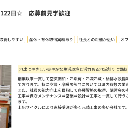
122日☆ 応募前見学歓迎
取得しやすい
産休・育休取得実績あり
社長との距離が近い
オ
地球にやさしい爽やかな生活環境と活力ある地域創りに貢献
創業以来一貫して空気調和・冷暖房・冷凍冷蔵・給排水設備
ております。特に空調・冷暖房部門においては県内有数の業
また、社員の能力向上を目指して各種資格の取得、講習会の
工事⇒保守メンテナンス⇒営業⇒設計⇒工事と一貫して行うこ
ます。
上記サイクルにより直接受注が多く元請工事の多い会社です