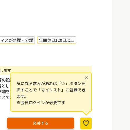
フィスが禁煙・分煙
年間休日120日以上
します
×
等の設計、施工、保守を主力事業として今日に至っ
気になる求人があれば「♡」ボタンを
者として高い評価も頂いています。
押すことで「マイリスト」に登録でき
参加を推奨し、人材育成にも力を入れています。
ます。
とで現在400社を超えるお客様にご愛顧頂いてい
※会員ログインが必要です
。
応募する