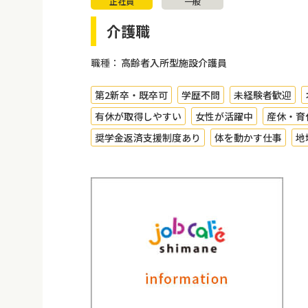
正社員
一般
介護職
職種：
高齢者入所型施設介護員
第2新卒・既卒可
学歴不問
未経験者歓迎
有休が取得しやすい
女性が活躍中
産休・育
奨学金返済支援制度あり
体を動かす仕事
地