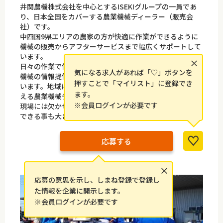
井関農機株式会社を中心とするISEKIグループの一員であ
り、日本全国をカバーする農業機械ディーラー（販売会
社）です。
中四国9県エリアの農家の方が快適に作業ができるように
機械の販売からアフターサービスまで幅広くサポートして
います。
×
日々の作業で使う農業機械のメンテナンスサポート、最新
気になる求人があれば「♡」ボタンを
機械の情報提供、その他お困りごとへの相談も受け付けて
押すことで「マイリスト」に登録でき
います。地域に寄り添い、農業機械の事を通して農家を支
ます。
える農業機械ディーラーの仕事は、島根県は勿論、農作業
※会員ログインが必要です
現場には欠かせない仕事であり、仕事を通して地域貢献が
できる事も大きな魅力です。
応募する
×
応募の意思を示し、しまね登録で登録し
た情報を企業に開示します。
※会員ログインが必要です