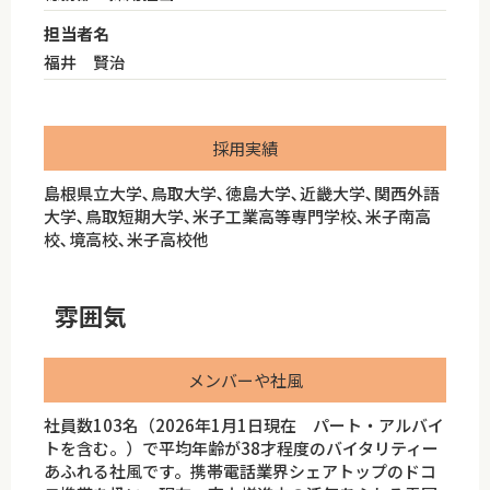
担当者名
福井 賢治
採用実績
島根県立大学､鳥取大学､徳島大学､近畿大学､関西外語
大学､鳥取短期大学､米子工業高等専門学校､米子南高
校､境高校､米子高校他
雰囲気
メンバーや社風
社員数103名（2026年1月1日現在 パート・アルバイ
トを含む。）で平均年齢が38才程度のバイタリティー
あふれる社風です。携帯電話業界シェアトップのドコ