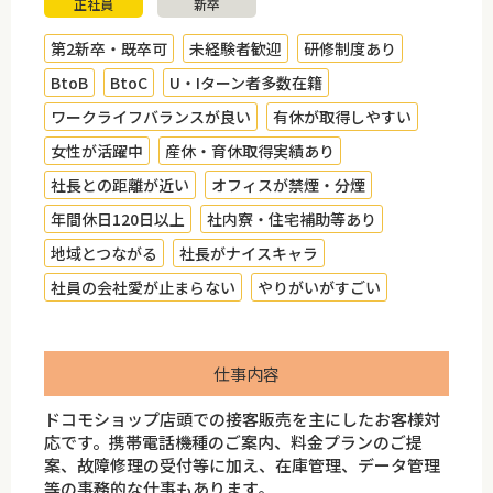
正社員
新卒
第2新卒・既卒可
未経験者歓迎
研修制度あり
BtoB
BtoC
U・Iターン者多数在籍
ワークライフバランスが良い
有休が取得しやすい
女性が活躍中
産休・育休取得実績あり
社長との距離が近い
オフィスが禁煙・分煙
年間休日120日以上
社内寮・住宅補助等あり
地域とつながる
社長がナイスキャラ
社員の会社愛が止まらない
やりがいがすごい
仕事内容
ドコモショップ店頭での接客販売を主にしたお客様対
応です。携帯電話機種のご案内、料金プランのご提
案、故障修理の受付等に加え、在庫管理、データ管理
等の事務的な仕事もあります。