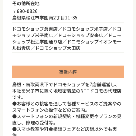
その他所在地
〒690-0826
島根県松江市学園南2丁目11-35
ドコモショップ倉吉店／ドコモショップ米子店／ドコ
モショップ米子南店／ドコモショップ安来店／ドコモ
ショップ松江学園通り店／ドコモショップイオンモー
ル出雲店／ドコモショップ大田店
事業内容
島根・鳥取両県下でドコモショップを7店舗運営し、
本社を米子市に置く地域密着型のNTTドコモの代理店
です。
●お客様との接客を通して各種サービスのご提案やの
スマートフォンの操作などのご案内。
●スマートフォンの新規契約・機種変更やプランの見
直し、修理の受付等。
●スマホ教室や料金相談フェアなど店舗以外でも実
施。