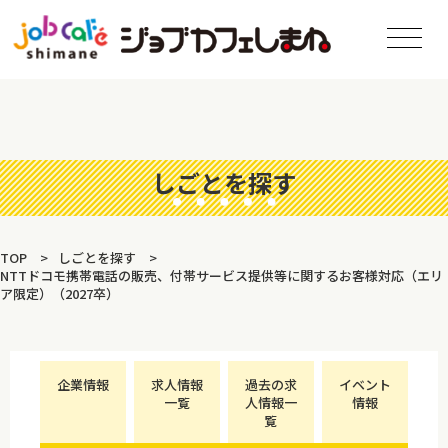
しごとを探す
TOP
しごとを探す
NTTドコモ携帯電話の販売、付帯サービス提供等に関するお客様対応（エリ
ア限定）（2027卒）
企業情報
求人情報
過去の求
イベント
一覧
人情報一
情報
覧