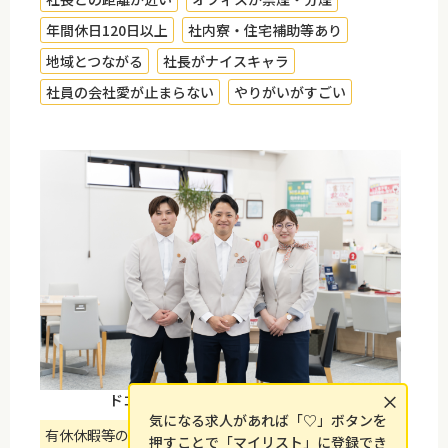
年間休日120日以上
社内寮・住宅補助等あり
地域とつながる
社長がナイスキャラ
社員の会社愛が止まらない
やりがいがすごい
×
ドコモショップ店内イメージです。
気になる求人があれば「♡」ボタンを
有休休暇等の休暇が取得しやすく、楽しくやりがいを持
押すことで「マイリスト」に登録でき