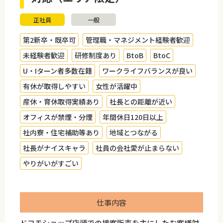
正社員
一般
第2新卒・既卒可
管理職・マネジメント経験者歓迎
未経験者歓迎
研修制度あり
BtoB
BtoC
U・Iターン者多数在籍
ワークライフバランスが良い
有休が取得しやすい
女性が活躍中
産休・育休取得実績あり
社長との距離が近い
オフィスが禁煙・分煙
年間休日120日以上
社内寮・住宅補助等あり
地域とつながる
社長がナイスキャラ
社員の会社愛が止まらない
やりがいがすごい
仕事内容
ドコモショップ店頭での接客販売を主にしたお客様対