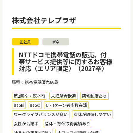
株式会社テレプラザ
正社員
新卒
NTTドコモ携帯電話の販売、付
帯サービス提供等に関するお客様
対応（エリア限定）（2027卒）
職種：
携帯電話販売店員
第2新卒・既卒可
未経験者歓迎
研修制度あり
BtoB
BtoC
U・Iターン者多数在籍
ワークライフバランスが良い
有休が取得しやすい
女性が活躍中
産休・育休取得実績あり
社長との距離が近い
オフィスが禁煙・分煙