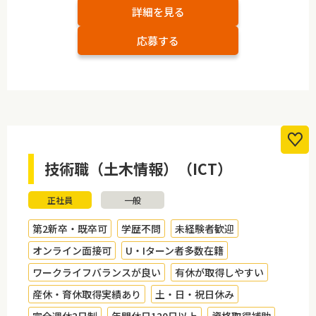
詳細を見る
応募する
技術職（土木情報）（ICT）
正社員
一般
第2新卒・既卒可
学歴不問
未経験者歓迎
オンライン面接可
U・Iターン者多数在籍
ワークライフバランスが良い
有休が取得しやすい
産休・育休取得実績あり
土・日・祝日休み