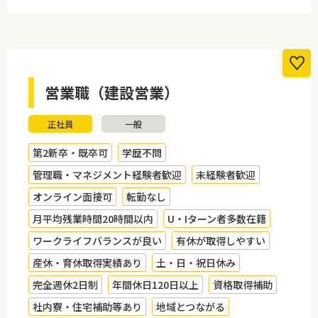
営業職（建設営業）
正社員
一般
第2新卒・既卒可
学歴不問
管理職・マネジメント経験者歓迎
未経験者歓迎
オンライン面接可
転勤なし
月平均残業時間20時間以内
U・Iターン者多数在籍
ワークライフバランスが良い
有休が取得しやすい
産休・育休取得実績あり
土・日・祝日休み
完全週休2日制
年間休日120日以上
資格取得補助
社内寮・住宅補助等あり
地域とつながる