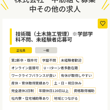
中その他の求人
技術職（土木施工管理）※学部学
科不問、未経験者応募可
正社員
一般
第2新卒・既卒可
学歴不問
未経験者歓迎
オンライン面接可
U・Iターン者多数在籍
ワークライフバランスが良い
有休が取得しやすい
産休・育休取得実績あり
土・日・祝日休み
完全週休2日制
年間休日120日以上
資格取得補助
社内寮・住宅補助等あり
地域とつながる