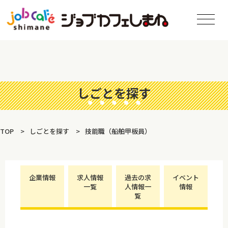
しごとを探す
TOP
しごとを探す
技能職（船舶甲板員）
企業情報
求人情報
過去の求
イベント
一覧
人情報一
情報
覧