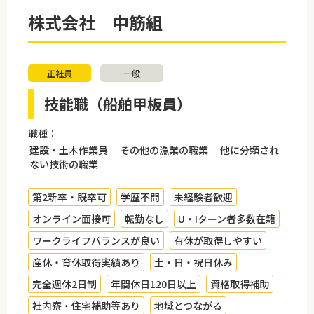
株式会社 中筋組
正社員
一般
技能職（船舶甲板員）
職種：
建設・土木作業員 その他の漁業の職業 他に分類され
ない技術の職業
第2新卒・既卒可
学歴不問
未経験者歓迎
オンライン面接可
転勤なし
U・Iターン者多数在籍
ワークライフバランスが良い
有休が取得しやすい
産休・育休取得実績あり
土・日・祝日休み
完全週休2日制
年間休日120日以上
資格取得補助
社内寮・住宅補助等あり
地域とつながる