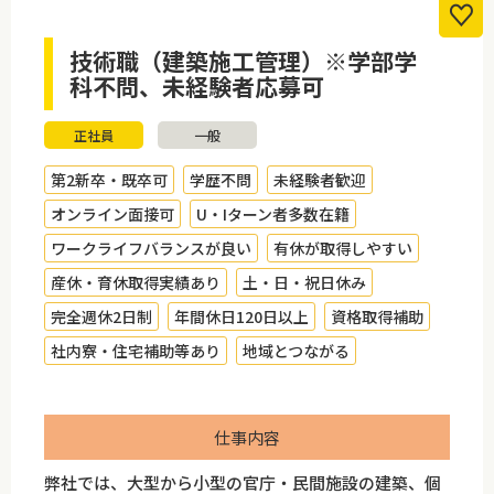
技術職（建築施工管理）※学部学
科不問、未経験者応募可
正社員
一般
第2新卒・既卒可
学歴不問
未経験者歓迎
オンライン面接可
U・Iターン者多数在籍
ワークライフバランスが良い
有休が取得しやすい
産休・育休取得実績あり
土・日・祝日休み
完全週休2日制
年間休日120日以上
資格取得補助
社内寮・住宅補助等あり
地域とつながる
仕事内容
弊社では、大型から小型の官庁・民間施設の建築、個