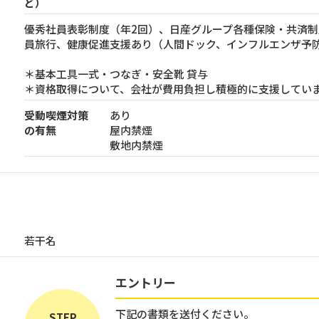
ど）
優秀社員表彰制度（年2回）、日産グループ各種保険・共済
員旅行、健康促進支援あり（人間ドック、インフルエンザ予
＊基本工具一式・つなぎ・安全靴 貸与
＊資格取得について、会社が費用負担し積極的に支援してい
受動喫煙対策
あり
の有無
屋内禁煙
敷地内禁煙
若干名
エントリー
下記の書類を送付ください。
STEP