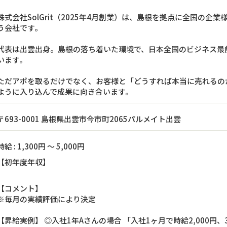
株式会社SolGrit（2025年4月創業）は、島根を拠点に全国の
う会社です。
代表は出雲出身。島根の落ち着いた環境で、日本全国のビジネス最
います。
ただアポを取るだけでなく、お客様と「どうすれば本当に売れるの
ように入り込んで成果に向き合います。
〒693-0001 島根県出雲市今市町2065パルメイト出雲
時給 : 1,300円 ～ 5,000円
【初年度年収】
【コメント】
※毎月の実績評価により決定
【昇給実例】 ◎入社1年Aさんの場合 「入社1ヶ月で時給2,000円、3