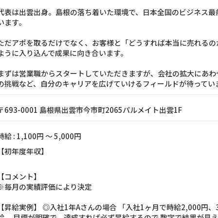
代表は出雲出身。島根の落ち着いた環境で、日本全国のビジネス最
います。
ただアポを取るだけでなく、お客様と「どうすれば本当に売れるの
ように入り込んで成果に向き合います。
まずは営業職からスタートしていただきますが、会社の拡大にあわ
の挑戦など、自分のキャリアを広げていけるフィールドが待ってい
〒693-0001 島根県出雲市今市町2065パルメイト出雲1F
時給 : 1,100円 ～ 5,000円
【初年度年収】
【コメント】
※毎月の実績評価により決定
【昇給実例】 ◎入社1年Aさんの場合 「入社1ヶ月で時給2,000円、3ヶ
給。 目標が明確で、達成すれば必ず昇給するので 数字で結果が見