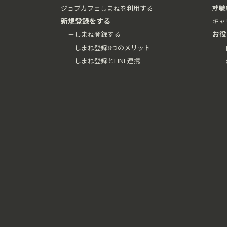
ジョブカフェしまねを利用する
就職
新規登録をする
キャ
お役
－しまね登録する
－しまね登録8つのメリット
－
－しまね登録とLINE連携
－
－