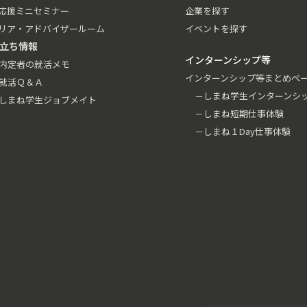
応援ミニセミナー
企業を探す
リア・アドバイザールーム
イベントを探す
立ち情報
インターンシップ等
内定者の就活メモ
インターンシップ等まとめペ
就活Ｑ＆Ａ
－しまね学生インターンシ
しまね学生ジョブメイト
－しまね短期仕事体験
－しまね１Day仕事体験