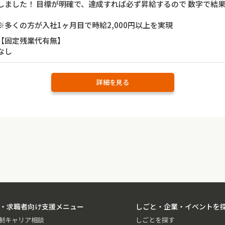
しました！ 目標が明確で、達成すれば必ず昇給するので 数字で結
※多くの方が入社1ヶ月目で時給2,000円以上を実現
【固定残業代有無】
なし
詳細を見る
・求職者向け支援メニュー
しごと・企業・イベントを
制キャリア相談
しごとを探す