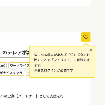
×
】のテレアポ業務（2027卒）
気になる求人があれば「♡」ボタンを
押すことで「マイリスト」に登録でき
ます。
toC
ワークライフバランスが良い
女性が活躍中
※会員ログインが必要です
がナイスキャラ
社員の会社愛が止まらない
企業様への営業【パートナー】として支援を行