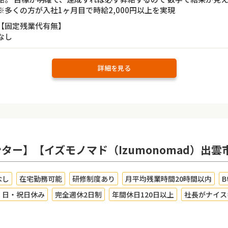
※多くの方が入社1ヶ月目で時給2,000円以上を実現
【固定残業代有無】
なし
詳細を見る
ター】【イズモノマド（Izumonomad）出
なし
在宅勤務可能
研修制度あり
月平均残業時間20時間以内
B
・日・祝日休み
完全週休2日制
年間休日120日以上
社長がナイス