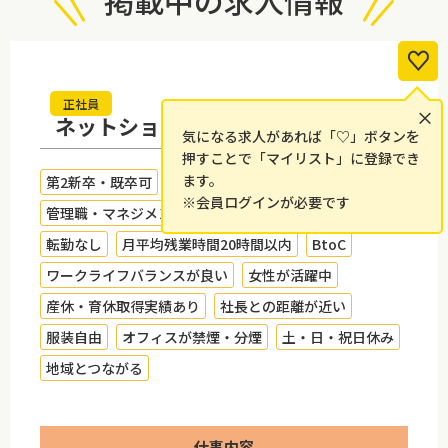
掲載中の求人情報
正社員
×
ネットショップ運営スタッフ
気になる求人があれば「♡」ボタンを
押すことで「マイリスト」に登録でき
ます。
第2新卒・既卒可
学歴不問
※会員ログインが必要です
管理職・マネジメント経験者歓迎
未経験者歓迎
転勤なし
月平均残業時間20時間以内
BtoC
ワークライフバランスが良い
女性が活躍中
産休・育休取得実績あり
社長との距離が近い
服装自由
オフィスが禁煙・分煙
土・日・祝日休み
地域とつながる
仕事内容