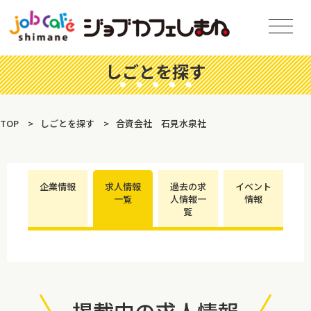
しごとを探す
TOP
しごとを探す
合資会社 石見水泉社
企業情報
求人情報
過去の求
イベント
一覧
人情報一
情報
覧