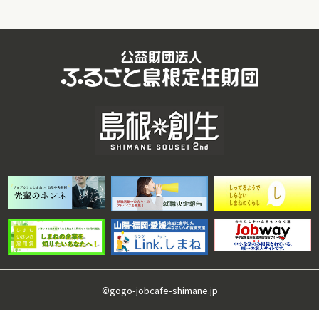
©gogo-jobcafe-shimane.jp