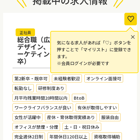
掲載中の求人情報
正社員
×
総合職（広告プランニング、WEB
気になる求人があれば「♡」ボタンを
デザイン、SNS運用、EC運営、マ
押すことで「マイリスト」に登録でき
ーケティング企画・営業）（2027
ます。
卒）
※会員ログインが必要です
第2新卒・既卒可
未経験者歓迎
オンライン面接可
転勤なし
研修制度あり
月平均残業時間20時間以内
BtoB
ワークライフバランスが良い
有休が取得しやすい
女性が活躍中
産休・育休取得実績あり
服装自由
オフィスが禁煙・分煙
土・日・祝日休み
完全週休2日制
年間休日120日以上
資格取得補助