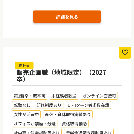
詳細を見る
正社員
販売企画職（地域限定）（2027
卒）
第2新卒・既卒可
未経験者歓迎
オンライン面接可
転勤なし
研修制度あり
U・Iターン者多数在籍
女性が活躍中
産休・育休取得実績あり
オフィスが禁煙・分煙
資格取得補助
社内寮・住宅補助等あり
奨学金返済支援制度あり