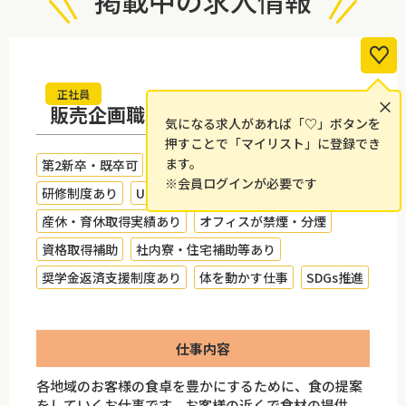
掲載中の求人情報
正社員
×
販売企画職（総合）（2027卒）
気になる求人があれば「♡」ボタンを
押すことで「マイリスト」に登録でき
ます。
第2新卒・既卒可
未経験者歓迎
オンライン面接可
※会員ログインが必要です
研修制度あり
U・Iターン者多数在籍
女性が活躍中
産休・育休取得実績あり
オフィスが禁煙・分煙
資格取得補助
社内寮・住宅補助等あり
奨学金返済支援制度あり
体を動かす仕事
SDGs推進
仕事内容
各地域のお客様の食卓を豊かにするために、食の提案
をしていくお仕事です。お客様の近くで食材の提供、