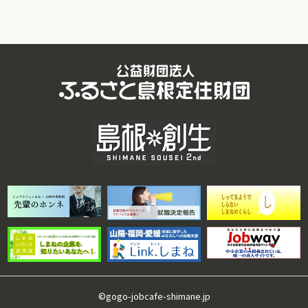
©gogo-jobcafe-shimane.jp