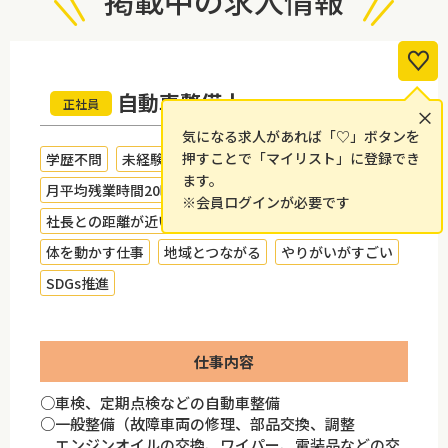
掲載中の求人情報
自動車整備士
正社員
×
気になる求人があれば「♡」ボタンを
押すことで「マイリスト」に登録でき
学歴不問
未経験者歓迎
転勤なし
研修制度あり
ます。
月平均残業時間20時間以内
有休が取得しやすい
※会員ログインが必要です
社長との距離が近い
オフィスが禁煙・分煙
体を動かす仕事
地域とつながる
やりがいがすごい
SDGs推進
仕事内容
○車検、定期点検などの自動車整備
○一般整備（故障車両の修理、部品交換、調整
エンジンオイルの交換、ワイパー、電装品などの交