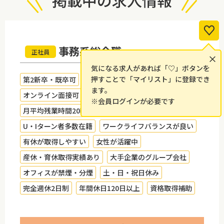
掲載中の求人情報
事務系総合職
正社員
×
気になる求人があれば「♡」ボタンを
押すことで「マイリスト」に登録でき
第2新卒・既卒可
管理職・マネジメント経験者歓迎
ます。
オンライン面接可
転勤なし
※会員ログインが必要です
月平均残業時間20時間以内
BtoB
U・Iターン者多数在籍
ワークライフバランスが良い
有休が取得しやすい
女性が活躍中
産休・育休取得実績あり
大手企業のグループ会社
オフィスが禁煙・分煙
土・日・祝日休み
完全週休2日制
年間休日120日以上
資格取得補助