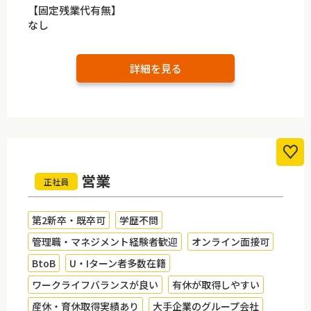
【固定残業代有無】
なし
詳細を見る
営業
正社員
第2新卒・既卒可
学歴不問
管理職・マネジメント経験者歓迎
オンライン面接可
BtoB
U・Iターン者多数在籍
ワークライフバランスが良い
有休が取得しやすい
産休・育休取得実績あり
大手企業のグループ会社