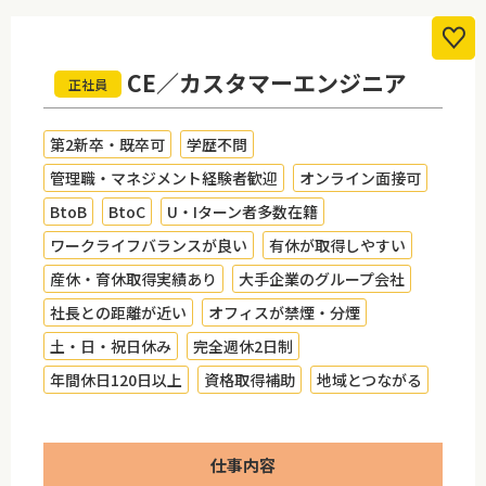
CE／カスタマーエンジニア
正社員
第2新卒・既卒可
学歴不問
管理職・マネジメント経験者歓迎
オンライン面接可
BtoB
BtoC
U・Iターン者多数在籍
ワークライフバランスが良い
有休が取得しやすい
産休・育休取得実績あり
大手企業のグループ会社
社長との距離が近い
オフィスが禁煙・分煙
土・日・祝日休み
完全週休2日制
年間休日120日以上
資格取得補助
地域とつながる
仕事内容