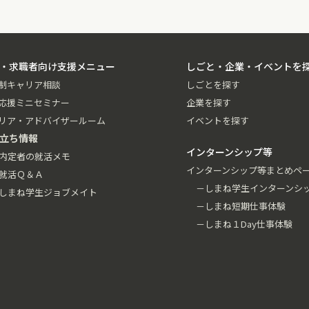
・求職者向け支援メニュー
しごと・企業・イベントを
制キャリア相談
しごとを探す
応援ミニセミナー
企業を探す
リア・アドバイザールーム
イベントを探す
立ち情報
インターンシップ等
内定者の就活メモ
インターンシップ等まとめペ
就活Ｑ＆Ａ
－しまね学生インターンシ
しまね学生ジョブメイト
－しまね短期仕事体験
－しまね１Day仕事体験