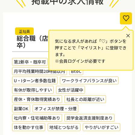
掲載中の求人情報
正社員
×
総合職（店舗スタッフ）（2027
気になる求人があれば「♡」ボタンを
卒）
押すことで「マイリスト」に登録でき
ます。
※会員ログインが必要です
第2新卒・既卒可
未経験者歓迎
研修制度あり
月平均残業時間20時間以内
BtoC
U・Iターン者多数在籍
ワークライフバランスが良い
有休が取得しやすい
女性が活躍中
産休・育休取得実績あり
社長との距離が近い
副業OK
オフィスが禁煙・分煙
社内寮・住宅補助等あり
奨学金返済支援制度あり
体を動かす仕事
地域とつながる
やりがいがすごい