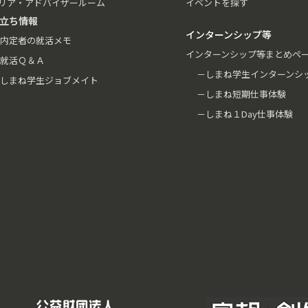
リア・アドバイザールーム
イベントを探す
立ち情報
インターンシップ等
内定者の就活メモ
インターンシップ等まとめペ
就活Ｑ＆Ａ
－しまね学生インターンシ
しまね学生ジョブメイト
－しまね短期仕事体験
－しまね１Day仕事体験