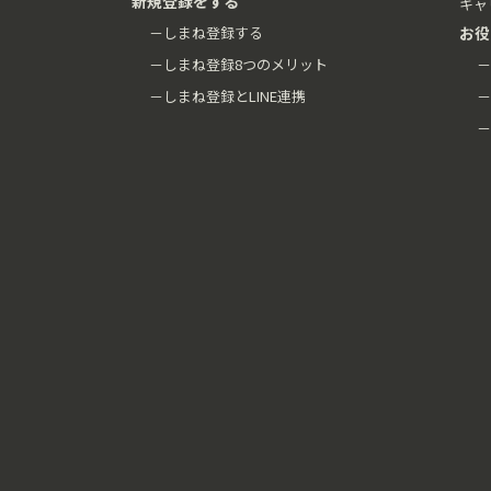
新規登録をする
キャ
－しまね登録する
お役
－しまね登録8つのメリット
－
－しまね登録とLINE連携
－
－