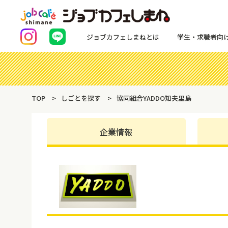
ジョブカフェしまねとは
学生・求職者向
TOP
しごとを探す
協同組合YADDO知夫里島
企業情報