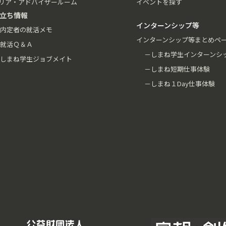
リア・アドバイザールーム
イベントを探す
立ち情報
インターンシップ等
内定者の就活メモ
インターンシップ等まとめペ
就活Ｑ＆Ａ
－しまね学生インターンシ
しまね学生ジョブメイト
－しまね短期仕事体験
－しまね１Day仕事体験