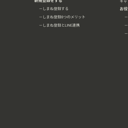
新規登録をする
キャ
－しまね登録する
お役
－しまね登録8つのメリット
－
－しまね登録とLINE連携
－
－