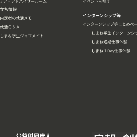
リア・アドバイザールーム
イベントを探す
立ち情報
インターンシップ等
内定者の就活メモ
インターンシップ等まとめペ
就活Ｑ＆Ａ
－しまね学生インターンシ
しまね学生ジョブメイト
－しまね短期仕事体験
－しまね１Day仕事体験