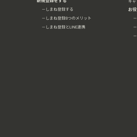
新規登録をする
キャ
－しまね登録する
お役
－しまね登録8つのメリット
－
－しまね登録とLINE連携
－
－