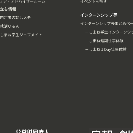
リア・アドバイザールーム
イベントを探す
立ち情報
インターンシップ等
内定者の就活メモ
インターンシップ等まとめペ
就活Ｑ＆Ａ
－しまね学生インターンシ
しまね学生ジョブメイト
－しまね短期仕事体験
－しまね１Day仕事体験