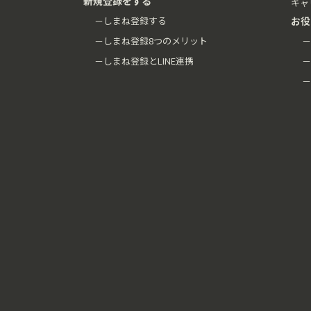
新規登録をする
キャ
－しまね登録する
お役
－しまね登録8つのメリット
－
－しまね登録とLINE連携
－
－