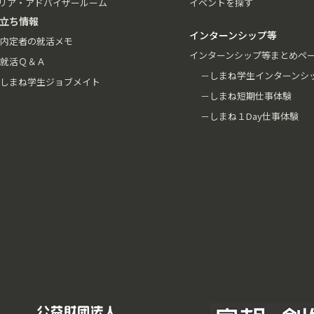
リア・アドバイザールーム
イベントを探す
立ち情報
インターンシップ等
内定者の就活メモ
インターンシップ等まとめペ
就活Ｑ＆Ａ
－しまね学生インターンシ
しまね学生ジョブメイト
－しまね短期仕事体験
－しまね１Day仕事体験