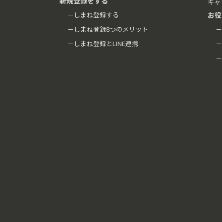
新規登録をする
キャ
－しまね登録する
お役
－しまね登録8つのメリット
－
－しまね登録とLINE連携
－
－