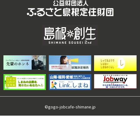
©gogo-jobcafe-shimane.jp