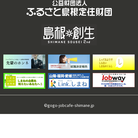
©gogo-jobcafe-shimane.jp