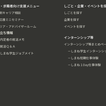
・求職者向け支援メニュー
しごと・企業・イベントを
制キャリア相談
しごとを探す
応援ミニセミナー
企業を探す
リア・アドバイザールーム
イベントを探す
立ち情報
インターンシップ等
内定者の就活メモ
インターンシップ等まとめペ
就活Ｑ＆Ａ
－しまね学生インターンシ
しまね学生ジョブメイト
－しまね短期仕事体験
－しまね１Day仕事体験