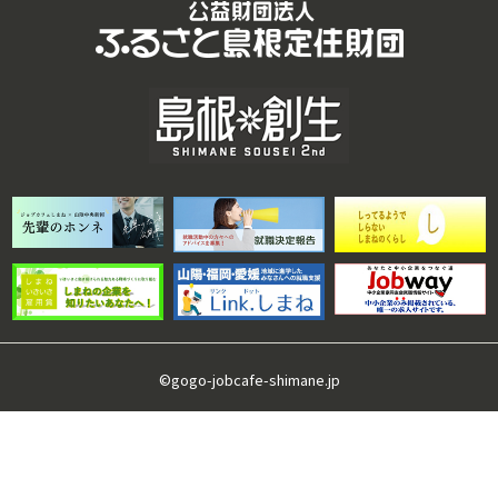
©gogo-jobcafe-shimane.jp