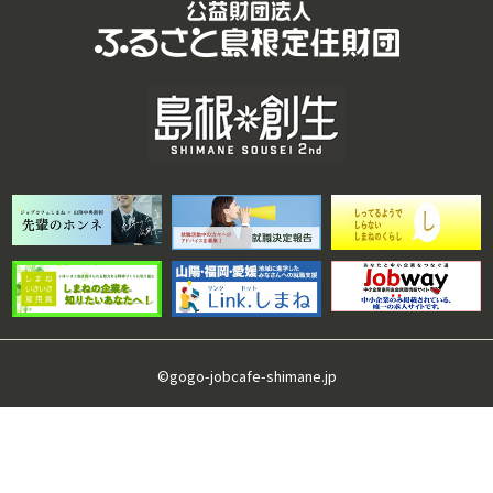
©gogo-jobcafe-shimane.jp