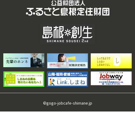
©gogo-jobcafe-shimane.jp