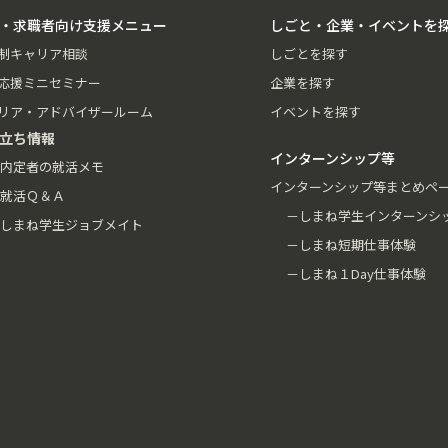
・求職者向け支援メニュー
しごと・企業・イベントを
制キャリア相談
しごとを探す
応援ミニセミナー
企業を探す
リア・アドバイザールーム
イベントを探す
立ち情報
インターンシップ等
内定者の就活メモ
インターンシップ等まとめペ
就活Ｑ＆Ａ
－しまね学生インターンシ
しまね学生ジョブメイト
－しまね短期仕事体験
－しまね１Day仕事体験