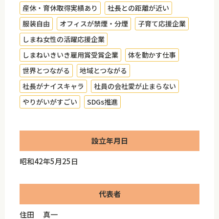
産休・育休取得実績あり
社長との距離が近い
服装自由
オフィスが禁煙・分煙
子育て応援企業
しまね女性の活躍応援企業
しまねいきいき雇用賞受賞企業
体を動かす仕事
世界とつながる
地域とつながる
社長がナイスキャラ
社員の会社愛が止まらない
やりがいがすごい
SDGs推進
設立年月日
昭和42年5月25日
代表者
住田 真一