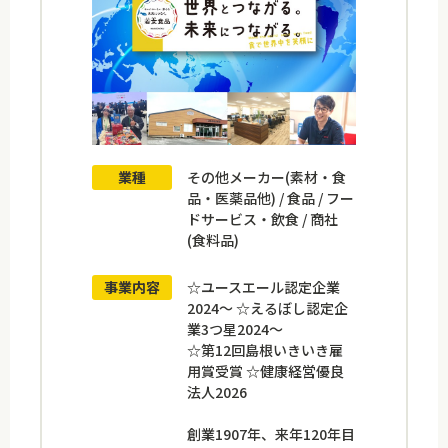
業種
その他メーカー(素材・食
品・医薬品他) / 食品 / フー
ドサービス・飲食 / 商社
(食料品)
事業内容
☆ユースエール認定企業
2024～ ☆えるぼし認定企
業3つ星2024～
☆第12回島根いきいき雇
用賞受賞 ☆健康経営優良
法人2026
創業1907年、来年120年目