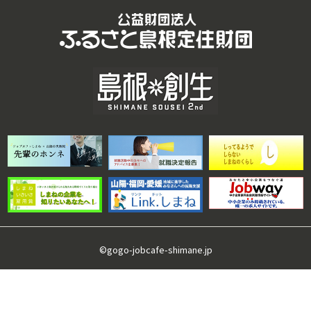
©gogo-jobcafe-shimane.jp