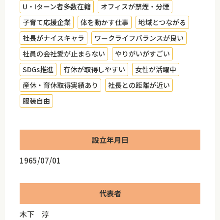
U・Iターン者多数在籍
オフィスが禁煙・分煙
子育て応援企業
体を動かす仕事
地域とつながる
社長がナイスキャラ
ワークライフバランスが良い
社員の会社愛が止まらない
やりがいがすごい
SDGs推進
有休が取得しやすい
女性が活躍中
産休・育休取得実績あり
社長との距離が近い
服装自由
設立年月日
1965/07/01
代表者
木下 淳