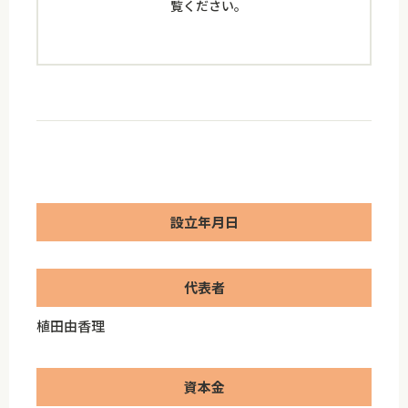
覧ください。
設立年月日
代表者
植田由香理
資本金