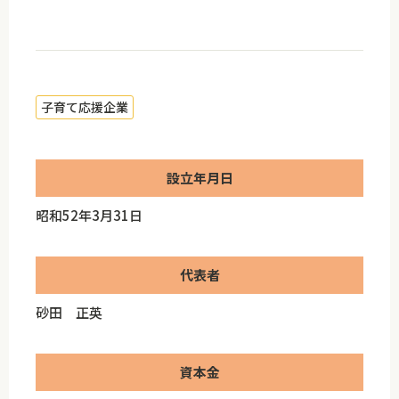
子育て応援企業
設立年月日
昭和52年3月31日
代表者
砂田 正英
資本金