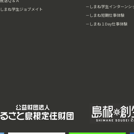
就活Ｑ＆Ａ
－しまね学生インターンシ
しまね学生ジョブメイト
－しまね短期仕事体験
－しまね１Day仕事体験