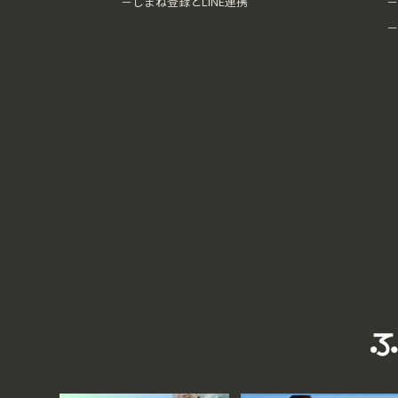
－しまね登録とLINE連携
－
－