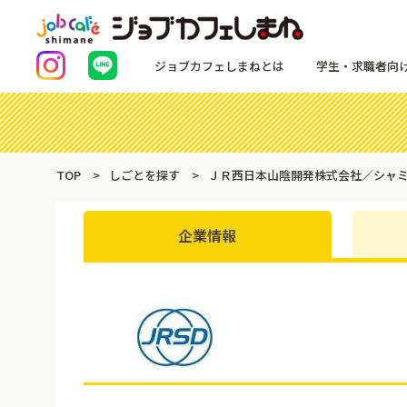
ジョブカフェしまねとは
学生・求職者向
TOP
しごとを探す
ＪＲ西日本山陰開発株式会社／シャ
企業情報