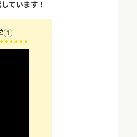
献しています！
学①