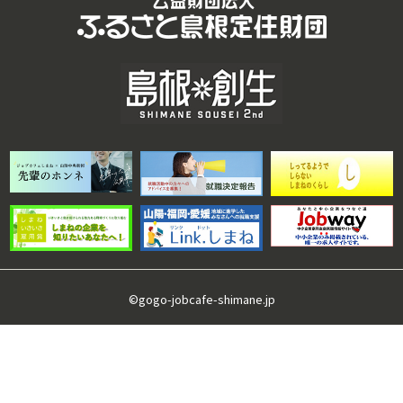
©gogo-jobcafe-shimane.jp